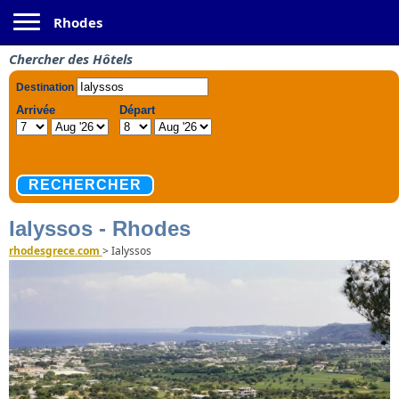
Toggle navigation
Rhodes
Chercher des Hôtels
Ialyssos - Rhodes
rhodesgrece.com
>
Ialyssos